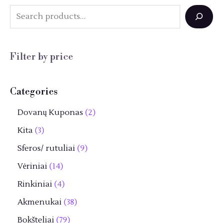
S
e
a
Filter by price
r
c
Categories
h
2
Dovanų Kuponas
2
p
3
Kita
3
r
p
9
Sferos/ rutuliai
9
o
r
p
1
Vėriniai
14
d
o
r
4
4
Rinkiniai
4
u
d
o
p
p
3
Akmenukai
38
k
u
d
r
r
8
7
Bokšteliai
79