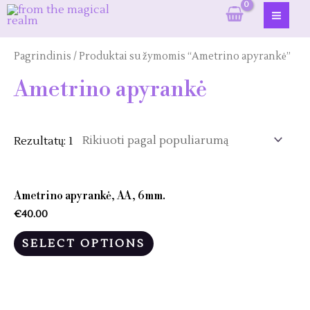
Pereiti
prie
MAI
turinio
ME
Pagrindinis
/ Produktai su žymomis “Ametrino apyrankė”
Ametrino apyrankė
Rezultatų: 1
Ametrino apyrankė, AA, 6mm.
€
40.00
SELECT OPTIONS