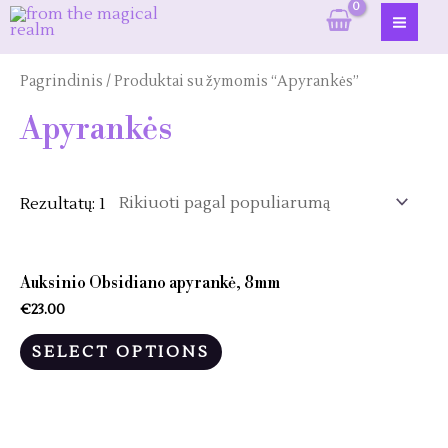
Pereiti
prie
MAI
turinio
ME
Pagrindinis
/ Produktai su žymomis “Apyrankės”
Apyrankės
Rezultatų: 1
Auksinio Obsidiano apyrankė, 8mm
€
23.00
SELECT OPTIONS