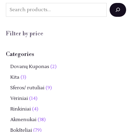
S
e
a
Filter by price
r
c
Categories
h
2
Dovanų Kuponas
2
p
3
Kita
3
r
p
9
Sferos/ rutuliai
9
o
r
p
1
Vėriniai
14
d
o
r
4
4
Rinkiniai
4
u
d
o
p
p
3
Akmenukai
38
k
u
d
r
r
8
7
Bokšteliai
79