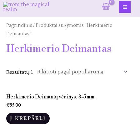
Pereiti
prie
MAI
turinio
ME
Pagrindinis
/ Produktai su žymomis “Herkimerio
Deimantas”
Herkimerio Deimantas
Rezultatų: 1
Herkimerio Deimantų vėrinys, 3-5mm.
€
95.00
Į KREPŠELĮ