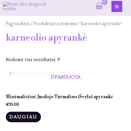
Pereiti
prie
MAI
turinio
ME
Pagrindinis
/ Produktai su žymomis “karneolio apyrankė”
karneolio apyrankė
Rodomi visi rezultatai: 9
IŠPARDUOTA
Minimalistinė Juodojo Turmalino (Šerlo) apyrankė
€
35.00
DAUGIAU