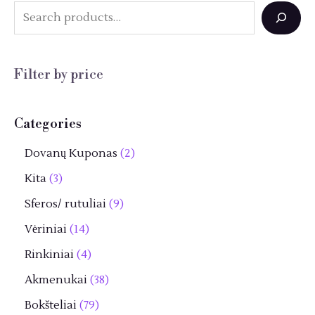
S
e
a
Filter by price
r
c
Categories
h
2
Dovanų Kuponas
2
p
3
Kita
3
r
p
9
Sferos/ rutuliai
9
o
r
p
1
Vėriniai
14
d
o
r
4
4
Rinkiniai
4
u
d
o
p
p
3
Akmenukai
38
k
u
d
r
r
8
7
Bokšteliai
79
t
k