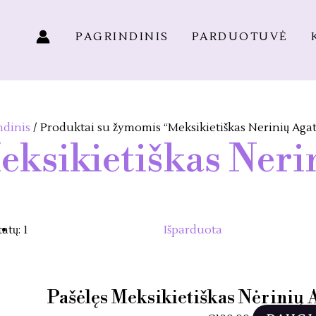
PAGRINDINIS
PARDUOTUVĖ
ndinis
/ Produktai su žymomis “Meksikietiškas Nerinių Agat
eksikietiškas Neri
atų: 1
Išparduota
Pašėlęs Meksikietiškas Nėrinių A