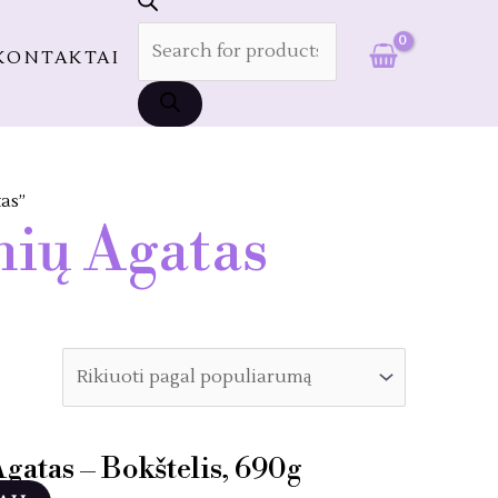
PAIEŠKA
KONTAKTAI
as”
nių Agatas
gatas – Bokštelis, 690g