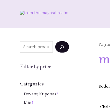
Pereiti
prie
turinio
Pagrin
S
e
m
a
Filter by price
r
c
Categories
h
Rodomi
2
Dovanų Kuponas
2
p
3
Kita
3
Chalc
r