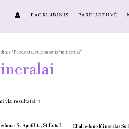
PAGRINDINIS
PARDUOTUVĖ
dinis
/ Produktai su žymomis “mineralai”
ineralai
 visi rezultatai: 4
edonas Su Apofilitu, Stilbitu Ir
Chalcedono Mineralas Su I