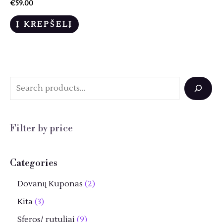
€
59.00
Į KREPŠELĮ
S
e
a
Filter by price
r
c
Categories
h
2
Dovanų Kuponas
2
p
3
Kita
3
r
p
9
Sferos/ rutuliai
9