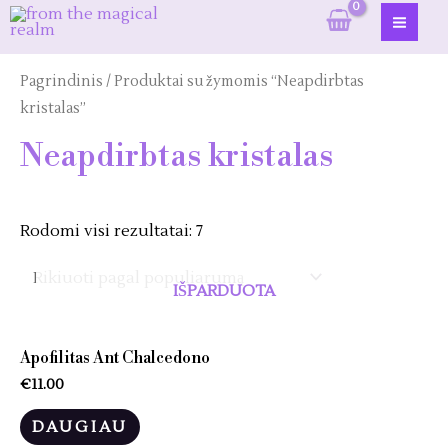
Pereiti
prie
MAI
turinio
ME
Pagrindinis
/ Produktai su žymomis “Neapdirbtas
kristalas”
Neapdirbtas kristalas
Rodomi visi rezultatai: 7
IŠPARDUOTA
Apofilitas Ant Chalcedono
€
11.00
DAUGIAU