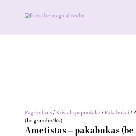
Pereiti
Išpardavimas
Išpardavimas
Išpardavimas
prie
turinio
Pagrindinis
/
Kristalų papuošalai
/
Pakabukai
/ 
(be grandinėlės)
Ametistas – pakabukas (be 