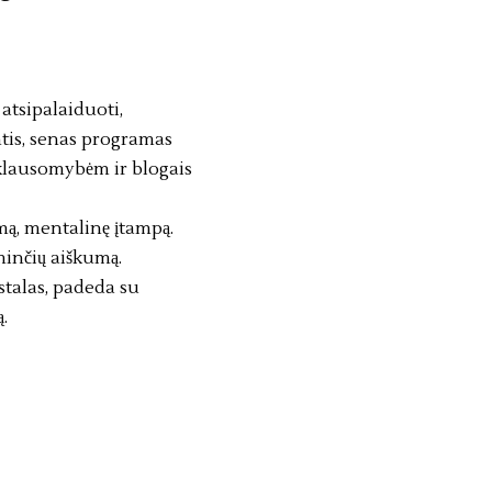
atsipalaiduoti,
tis, senas programas
iklausomybėm ir blogais
mą, mentalinę įtampą.
minčių aiškumą.
stalas, padeda su
.