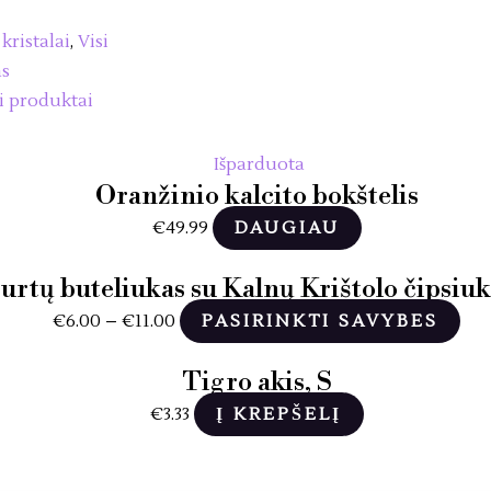
 kristalai
,
Visi
as
i produktai
Išparduota
Oranžinio kalcito bokštelis
€
49.99
DAUGIAU
urtų buteliukas su Kalnų Krištolo čipsiuk
€
6.00
–
€
11.00
PASIRINKTI SAVYBES
Tigro akis, S
€
3.33
Į KREPŠELĮ