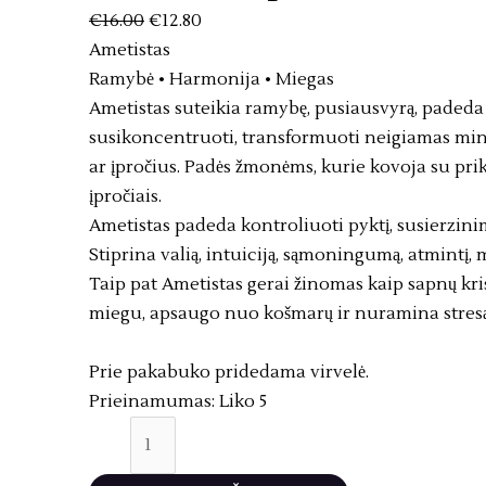
€
16.00
€
12.80
Ametistas
Ramybė • Harmonija • Miegas
Ametistas suteikia ramybę, pusiausvyrą, padeda 
susikoncentruoti, transformuoti neigiamas min
ar įpročius. Padės žmonėms, kurie kovoja su pr
įpročiais.
Ametistas padeda kontroliuoti pyktį, susierzini
Stiprina valią, intuiciją, sąmoningumą, atmintį, 
Taip pat Ametistas gerai žinomas kaip sapnų kri
miegu, apsaugo nuo košmarų ir nuramina stresą
Prie pakabuko pridedama virvelė.
Prieinamumas:
Liko 5
produkto
kiekis: