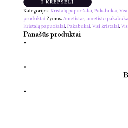
Ametistas
Į KREPŠELĮ
-
Kategorijos:
Kristalų papuošalai
,
Pakabukai
,
Visi
pakabukas
produktai
Žymos:
Ametistas
,
ametisto pakabuk
(be
Kristalų papuošalai
,
Pakabukai
,
Visi kristalai
,
Vis
grandinėlės)
Panašūs produktai
B