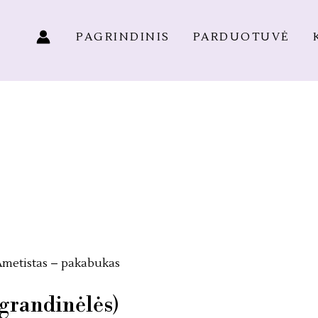
PAGRINDINIS
PARDUOTUVĖ
Ametistas – pakabukas
grandinėlės)