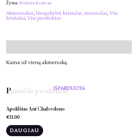
Žyma:
Rožinis kvarcas
Mineralas
Akmenukai
,
Neapdirbti kristalai, mineralai
,
Visi
kristalai
,
Visi produktai
Aprašymas
Kaina už vieną akmenuką.
IŠPARDUOTA
Panašūs produktai
Apofilitas Ant Chalcedono
€
11.00
DAUGIAU