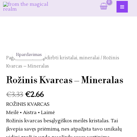
Pereiti
prie
MAI
turinio
ME
Išpardavimas
Pagrindinis
/
Neapdirbti kristalai, mineralai
/ Rožinis
Kvarcas – Mineralas
Rožinis Kvarcas – Mineralas
€
3.33
€
2.66
ROŽINIS KVARCAS
Meilė • Aistra • Laimė
Rožinis kvarcas besąlygiškos meilės kristalas. Tai
įkvepia savęs priėmimą, nes atpažįsta tavo unikalų