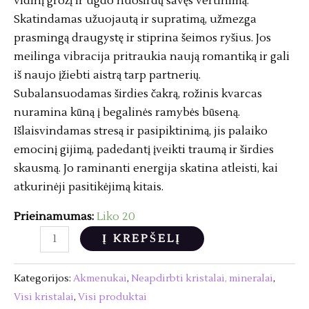
vidinį grožį ir ugdo nuoširdų savęs vertinimą.
Skatindamas užuojautą ir supratimą, užmezga
prasmingą draugystę ir stiprina šeimos ryšius. Jos
meilinga vibracija pritraukia naują romantiką ir gali
iš naujo įžiebti aistrą tarp partnerių.
Subalansuodamas širdies čakrą, rožinis kvarcas
nuramina kūną į begalinės ramybės būseną.
Išlaisvindamas stresą ir pasipiktinimą, jis palaiko
emocinį gijimą, padedantį įveikti traumą ir širdies
skausmą. Jo raminanti energija skatina atleisti, kai
atkurinėji pasitikėjimą kitais.
Prieinamumas:
Liko 20
produkto
Į KREPŠELĮ
kiekis:
Rožinis
Kategorijos:
Akmenukai
,
Neapdirbti kristalai, mineralai
,
Kvarcas
Visi kristalai
,
Visi produktai
-