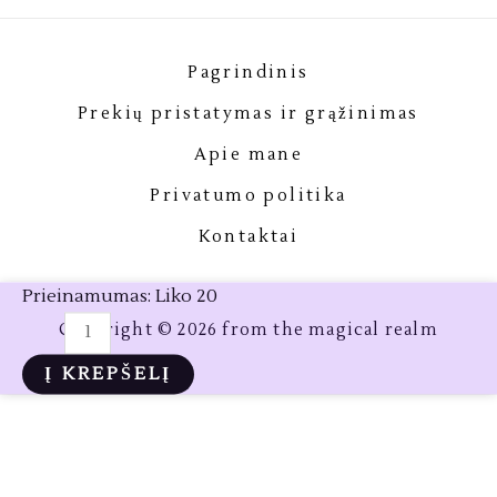
Pagrindinis
Prekių pristatymas ir grąžinimas
Apie mane
Privatumo politika
Kontaktai
Prieinamumas:
Liko 20
produkto
Copyright © 2026 from the magical realm
kiekis:
Į KREPŠELĮ
Rožinis
Kvarcas
-
Mineralas