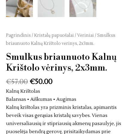
Pagrindinis
/
Kristalų papuošalai
/
Vėriniai
/ Smulkus
briaunuoto Kalnų Krištolo vėrinys, 2x3mm.
Smulkus briaunuoto Kalnų
Krištolo vėrinys, 2x3mm.
€
57.00
€
50.00
Kalnų Krištolas
Balansas • Aiškumas • Augimas
Kalnų krištolas yra prizminis kristalas, apimantis
beveik visas gerąsias kristalų savybes. Vienas
universaliausių ir stipriausių akmenų pasaulyje, jis
puoselėja bendrą gerovę, prisitaikydamas prie