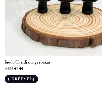
Juodo Obsidiano grybukas
€
5.55
€
4.44
Į KREPŠELĮ