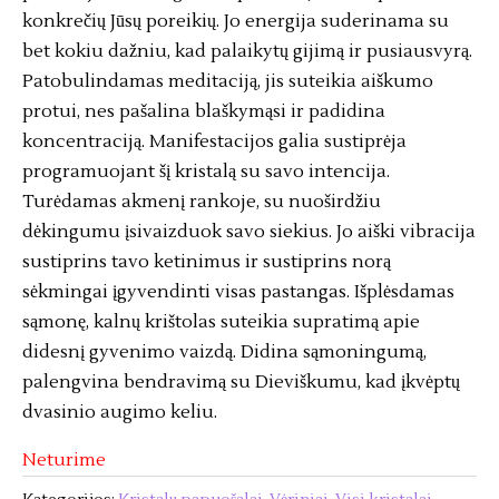
konkrečių Jūsų poreikių. Jo energija suderinama su
bet kokiu dažniu, kad palaikytų gijimą ir pusiausvyrą.
Patobulindamas meditaciją, jis suteikia aiškumo
protui, nes pašalina blaškymąsi ir padidina
koncentraciją. Manifestacijos galia sustiprėja
programuojant šį kristalą su savo intencija.
Turėdamas akmenį rankoje, su nuoširdžiu
dėkingumu įsivaizduok savo siekius. Jo aiški vibracija
sustiprins tavo ketinimus ir sustiprins norą
sėkmingai įgyvendinti visas pastangas. Išplėsdamas
sąmonę, kalnų krištolas suteikia supratimą apie
didesnį gyvenimo vaizdą. Didina sąmoningumą,
palengvina bendravimą su Dieviškumu, kad įkvėptų
dvasinio augimo keliu.
Neturime