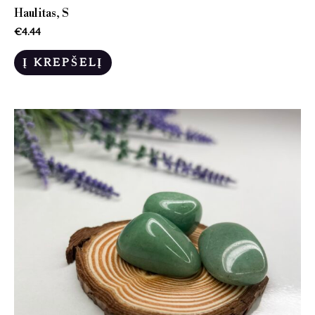
Haulitas, S
€
4.44
Į KREPŠELĮ