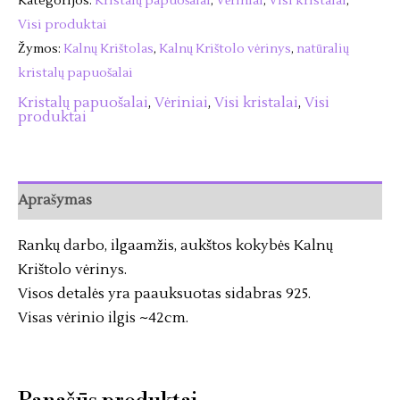
Kategorijos:
Kristalų papuošalai
,
Vėriniai
,
Visi kristalai
,
Visi produktai
Žymos:
Kalnų Krištolas
,
Kalnų Krištolo vėrinys
,
natūralių
kristalų papuošalai
Kristalų papuošalai
,
Vėriniai
,
Visi kristalai
,
Visi
produktai
Aprašymas
Rankų darbo, ilgaamžis, aukštos kokybės Kalnų
Krištolo vėrinys.
Visos detalės yra paauksuotas sidabras 925.
Visas vėrinio ilgis ~42cm.