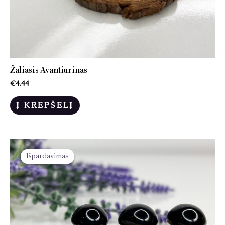
Žaliasis Avantiurinas
€
4.44
Į KREPŠELĮ
Išpardavimas
Išpardavimas